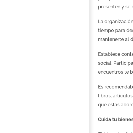
presenten y sé 
La organización
tiempo para des
mantenerte al d
Establece cont
social. Partici
encuentros te b
Es recomendable
libros, artícu
que estás abord
Cuida tu bienes