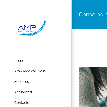
Saltar
al
Consejos p
contenido
Inicio
Ver
Arán Medical Press
imagen
Servicios
más
grande
Actualidad
Contacto