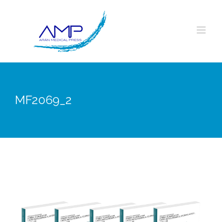
Saltar
al
contenido
MF2069_2